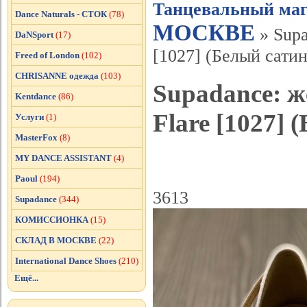
Танцевальный маг
Dance Naturals - СТОК
(78)
МОСКВЕ
» Supa
DaNSport
(17)
[1027] (Белый сатин
Freed of London
(102)
CHRISANNE одежда
(103)
Supadance: ж
Kentdance
(86)
Flare [1027] 
Услуги
(1)
MasterFox
(8)
MY DANCE ASSISTANT
(4)
Paoul
(194)
3613
Supadance
(344)
КОМИССИОНКА
(15)
СКЛАД В МОСКВЕ
(22)
International Dance Shoes
(210)
Ещё...