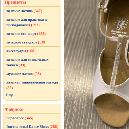
Предметы
женские латина
(347)
женские для практики и
преподавания
(195)
женские стандарт
(158)
мужские стандарт
(139)
аксессуары
(108)
женские для социальных
танцев
(99)
мужские латина
(98)
женская танцевальная одежда
(88)
Ещё...
Фабрики
Supadance
(345)
International Dance Shoes
(288)