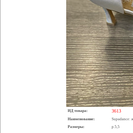
ИД товара:
3613
Наименование:
Supadance: ж
Размеры:
р.5,5