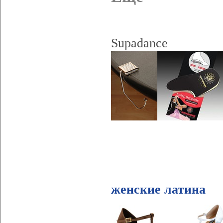
Supadance
женские латина