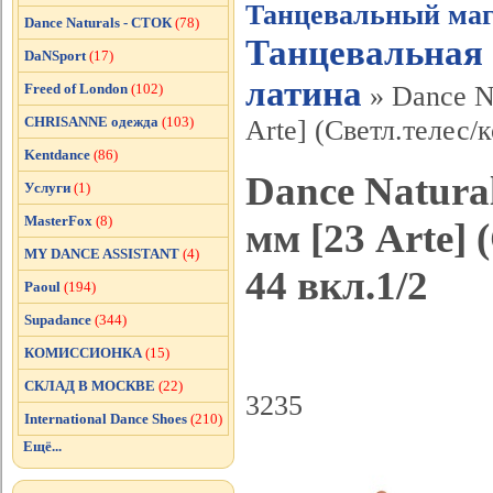
Танцевальный маг
Dance Naturals - СТОК
(78)
Танцевальная 
DaNSport
(17)
латина
Freed of London
(102)
» Dance Na
CHRISANNE одежда
(103)
Arte] (Светл.телес/к
Kentdance
(86)
Dance Natura
Услуги
(1)
MasterFox
(8)
мм [23 Arte] 
MY DANCE ASSISTANT
(4)
44 вкл.1/2
Paoul
(194)
Supadance
(344)
КОМИССИОНКА
(15)
СКЛАД В МОСКВЕ
(22)
3235
International Dance Shoes
(210)
Ещё...