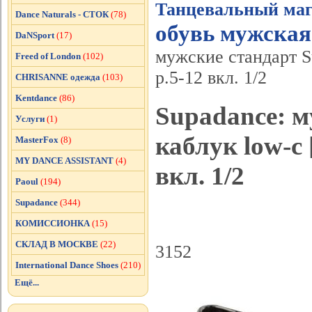
Танцевальный маг
Dance Naturals - СТОК
(78)
обувь мужская
DaNSport
(17)
мужские стандарт S
Freed of London
(102)
р.5-12 вкл. 1/2
CHRISANNE одежда
(103)
Kentdance
(86)
Supadance: м
Услуги
(1)
каблук low-c 
MasterFox
(8)
MY DANCE ASSISTANT
(4)
вкл. 1/2
Paoul
(194)
Supadance
(344)
КОМИССИОНКА
(15)
СКЛАД В МОСКВЕ
(22)
3152
International Dance Shoes
(210)
Ещё...