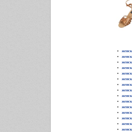
женск
женск
женск
женск
женск
женск
женск
женск
женск
женск
женск
женск
женск
женск
женск