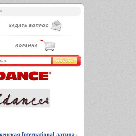
и
енская International латина
»