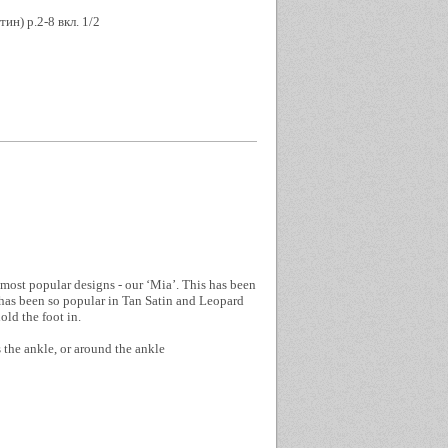
тин) р.2-8 вкл. 1/2
most popular designs - our ‘Mia’. This has been
 has been so popular in Tan Satin and Leopard
old the foot in.
s the ankle, or around the ankle