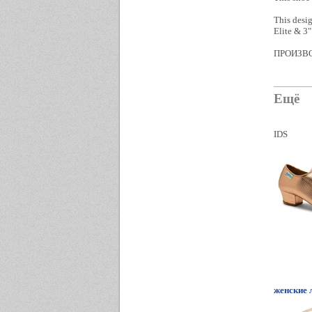
This desig
Elite & 3"
ПРОИЗВО
Ещё
IDS
женские 