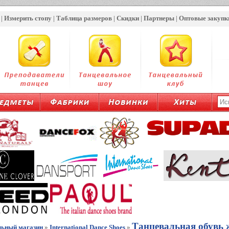
|
Измерить стопу
|
Таблица размеров
|
Скидки
|
Партнеры
|
Оптовые закупк
Танцевальная обувь ж
льный магазин
»
International Dance Shoes
»