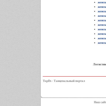
женск
женск
женск
женс
женск
женск
женск
женск
женск
женск
Логисти
TopDs - Танцевальный портал
Наш сайт