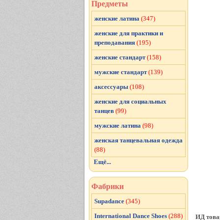
Предметы
женские латина
(347)
женские для практики и
преподавания
(195)
женские стандарт
(158)
мужские стандарт
(139)
аксессуары
(108)
женские для социальных
танцев
(99)
мужские латина
(98)
женская танцевальная одежда
(88)
Ещё...
Фабрики
Supadance
(345)
International Dance Shoes
(288)
ИД това