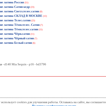
ие латина Россия
(51)
ие латина Сатин кедр
(23)
ие латина Светл.телес.сатин
(8)
кие латина СКЛАД В МОСКВЕ
(12)
ие латина Телес.сатин
(23)
ие латина Тёмн.телес. Сатин
(7)
ие латина Тёмн.телес.сатин
(15)
ие латина Чёрн.сатин
(11)
ие латина Чёрный сатин
(7)
ие латина Белый сатин
(6)
ка
- d140 Mia Sequin - р16 - bd3796
 использует cookies для улучшения работы. Оставаясь на сайте, вы соглашаетес
Политика конфиденциальности