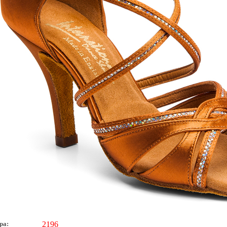
ра:
2196