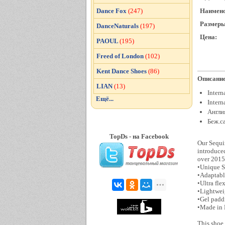
Наимено
Dance Fox
(247)
Размеры
DanceNaturals
(197)
Цена:
PAOUL
(195)
Freed of London
(102)
Kent Dance Shoes
(86)
Описание
LIAN
(13)
Intern
Ещё...
Intern
Англи
Беж.с
TopDs - на Facebook
Our Sequin
introduce
over 2015 
•Unique S
•Adaptable
•Ultra fle
•Lightwei
•Gel padd
•Made in
This shoe 