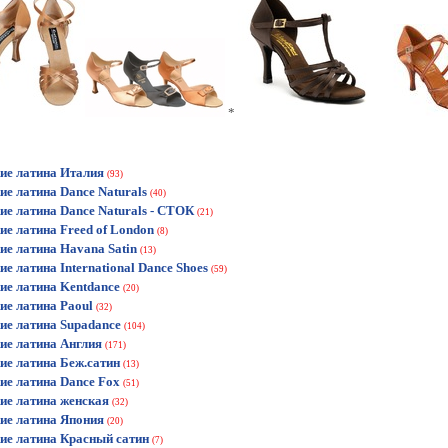
*
ие латина Италия
(93)
ие латина Dance Naturals
(40)
ие латина Dance Naturals - СТОК
(21)
ие латина Freed of London
(8)
ие латина Havana Satin
(13)
ие латина International Dance Shoes
(59)
ие латина Kentdance
(20)
ие латина Paoul
(32)
ие латина Supadance
(104)
ие латина Англия
(171)
ие латина Беж.сатин
(13)
ие латина Dance Fox
(51)
ие латина женская
(32)
ие латина Япония
(20)
ие латина Красный сатин
(7)