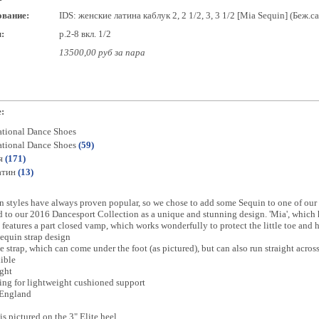
вание:
IDS: женские латина каблук 2, 2 1/2, 3, 3 1/2 [Mia Sequin] (Беж.са
:
р.2-8 вкл. 1/2
13500,00 руб за пара
:
ational Dance Shoes
ational Dance Shoes
(59)
я
(171)
атин
(13)
 styles have always proven popular, so we chose to add some Sequin to one of our 
d to our 2016 Dancesport Collection as a unique and stunning design. 'Mia', which
features a part closed vamp, which works wonderfully to protect the little toe and h
equin strap design
 strap, which can come under the foot (as pictured), but can also run straight acros
xible
ght
ing for lightweight cushioned support
 England
is pictured on the 3" Elite heel.