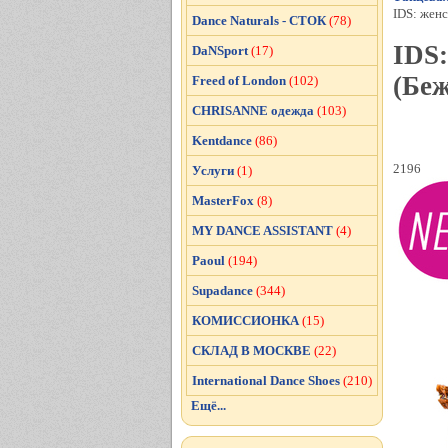
IDS: женск
Dance Naturals - СТОК
(78)
IDS:
DaNSport
(17)
(Беж
Freed of London
(102)
CHRISANNE одежда
(103)
Kentdance
(86)
2196
Услуги
(1)
MasterFox
(8)
MY DANCE ASSISTANT
(4)
Paoul
(194)
Supadance
(344)
КОМИССИОНКА
(15)
СКЛАД В МОСКВЕ
(22)
International Dance Shoes
(210)
Ещё...