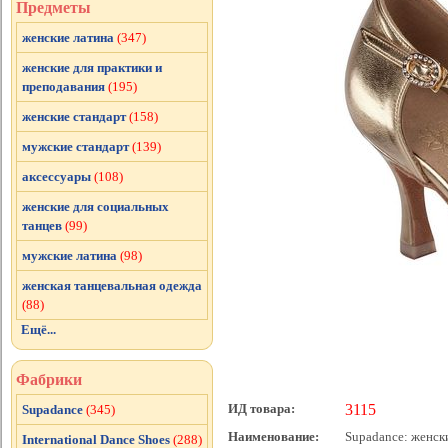
Предметы
женские латина
(347)
женские для практики и
преподавания
(195)
женские стандарт
(158)
мужские стандарт
(139)
аксессуары
(108)
женские для социальных
танцев
(99)
мужские латина
(98)
женская танцевальная одежда
(88)
Ещё...
Фабрики
ИД товара:
3115
Supadance
(345)
Наименование:
Supadance: женские
International Dance Shoes
(288)