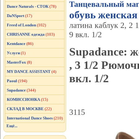
Танцевальный маг
Dance Naturals - СТОК
(78)
обувь женская
DaNSport
(17)
латина каблук 2, 2 1
Freed of London
(102)
9 вкл. 1/2
CHRISANNE одежда
(103)
Kentdance
(86)
Supadance: же
Услуги
(1)
, 3 1/2 Рюмоч
MasterFox
(8)
MY DANCE ASSISTANT
(4)
вкл. 1/2
Paoul
(194)
Supadance
(344)
КОМИССИОНКА
(15)
СКЛАД В МОСКВЕ
(22)
3115
International Dance Shoes
(210)
Ещё...