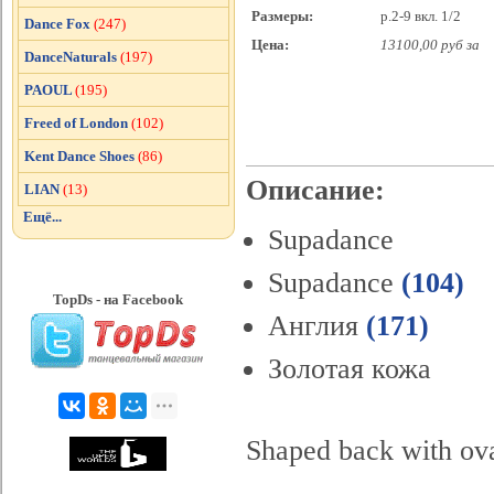
Размеры:
р.2-9 вкл. 1/2
Dance Fox
(247)
Цена:
13100,00 руб за
DanceNaturals
(197)
PAOUL
(195)
Freed of London
(102)
Kent Dance Shoes
(86)
Описание:
LIAN
(13)
Ещё...
Supadance
Supadance
(104)
TopDs - на Facebook
Англия
(171)
Золотая кожа
Shaped back with ova