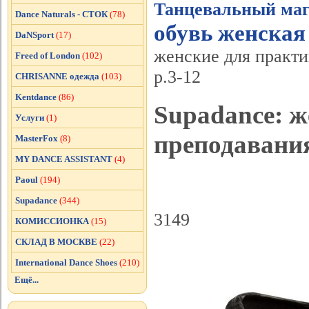
Танцевальный маг
Dance Naturals - СТОК
(78)
обувь женская
DaNSport
(17)
женские для практи
Freed of London
(102)
р.3-12
CHRISANNE одежда
(103)
Kentdance
(86)
Supadance: ж
Услуги
(1)
преподавания 
MasterFox
(8)
MY DANCE ASSISTANT
(4)
Paoul
(194)
Supadance
(344)
3149
КОМИССИОНКА
(15)
СКЛАД В МОСКВЕ
(22)
International Dance Shoes
(210)
Ещё...