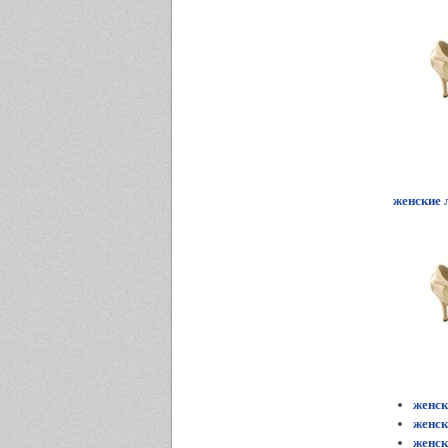
женские 
женск
женск
женск