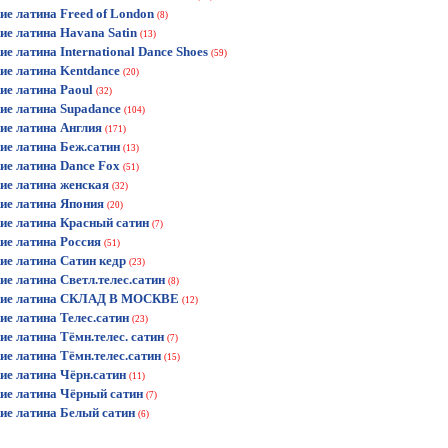
ие латина Freed of London
(8)
ие латина Havana Satin
(13)
ие латина International Dance Shoes
(59)
ие латина Kentdance
(20)
ие латина Paoul
(32)
ие латина Supadance
(104)
ие латина Англия
(171)
ие латина Беж.сатин
(13)
ие латина Dance Fox
(51)
ие латина женская
(32)
ие латина Япония
(20)
ие латина Красный сатин
(7)
ие латина Россия
(51)
ие латина Сатин кедр
(23)
ие латина Светл.телес.сатин
(8)
кие латина СКЛАД В МОСКВЕ
(12)
ие латина Телес.сатин
(23)
ие латина Тёмн.телес. сатин
(7)
ие латина Тёмн.телес.сатин
(15)
ие латина Чёрн.сатин
(11)
ие латина Чёрный сатин
(7)
ие латина Белый сатин
(6)