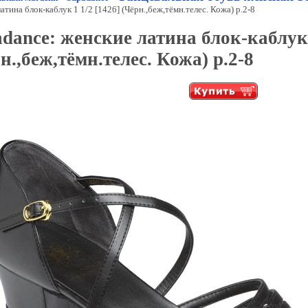
атина блок-каблук 1 1/2 [1426] (Чёрн.,беж,тёмн.телес. Кожа) р.2-8
dance: женские латина блок-каблук 
н.,беж,тёмн.телес. Кожа) р.2-8