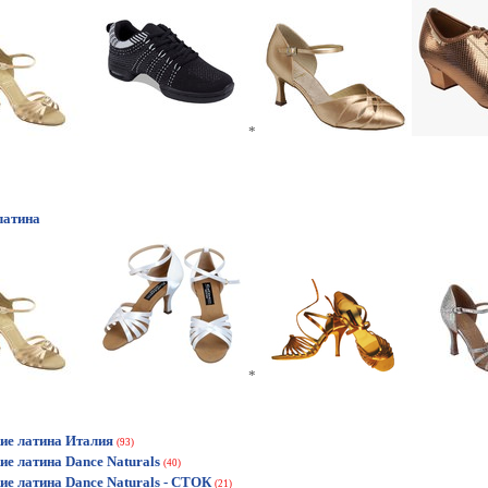
*
латина
*
ие латина Италия
(93)
ие латина Dance Naturals
(40)
ие латина Dance Naturals - СТОК
(21)