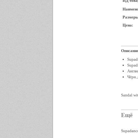
ИД това
Наимено
Размеры
Цена:
Описание
Supad
Supad
Англи
Чёрн.
Sandal wit
Ещё
Supadanc