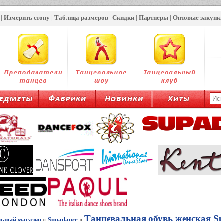
|
Измерить стопу
|
Таблица размеров
|
Скидки
|
Партнеры
|
Оптовые закупк
Танцевальная обувь женская S
льный магазин
»
Supadance
»