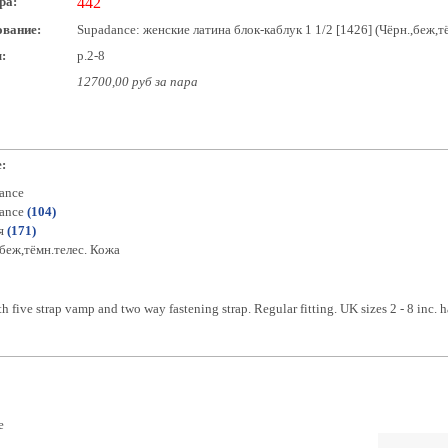
ра:
442
вание:
Supadance: женские латина блок-каблук 1 1/2 [1426] (Чёрн.,беж,тё
:
р.2-8
12700,00 руб за пара
:
ance
ance
(104)
я
(171)
,беж,тёмн.телес. Кожа
h five strap vamp and two way fastening strap. Regular fitting. UK sizes 2 - 8 inc. h
e