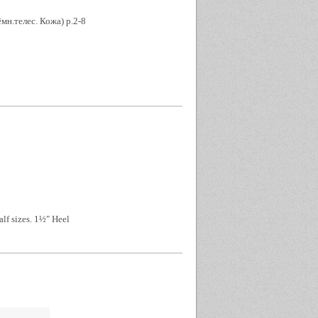
мн.телес. Кожа) р.2-8
alf sizes. 1½" Heel