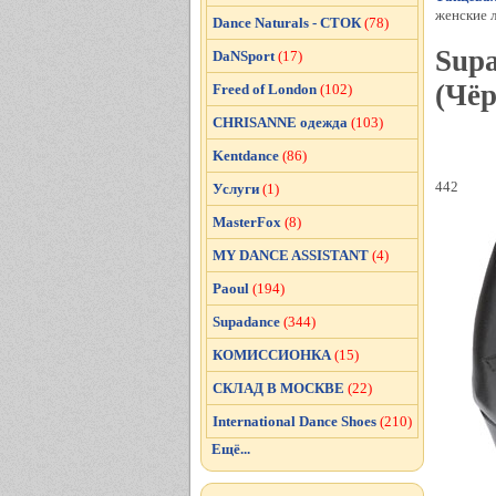
женские л
Dance Naturals - СТОК
(78)
Supa
DaNSport
(17)
(Чёр
Freed of London
(102)
CHRISANNE одежда
(103)
Kentdance
(86)
442
Услуги
(1)
MasterFox
(8)
MY DANCE ASSISTANT
(4)
Paoul
(194)
Supadance
(344)
КОМИССИОНКА
(15)
СКЛАД В МОСКВЕ
(22)
International Dance Shoes
(210)
Ещё...