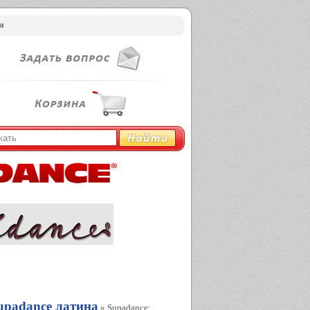
и
upadance латина
» Supadance: