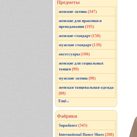
Предметы
женские латина
(347)
женские для практики и
преподавания
(195)
женские стандарт
(158)
мужские стандарт
(139)
аксессуары
(108)
женские для социальных
танцев
(99)
мужские латина
(98)
женская танцевальная одежда
(88)
Ещё...
Фабрики
Supadance
(345)
International Dance Shoes
(288)