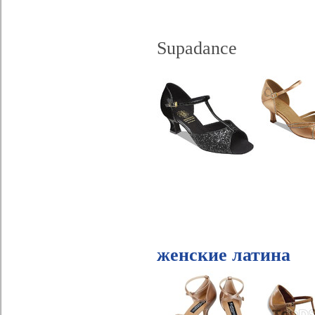
Supadance
женские латина