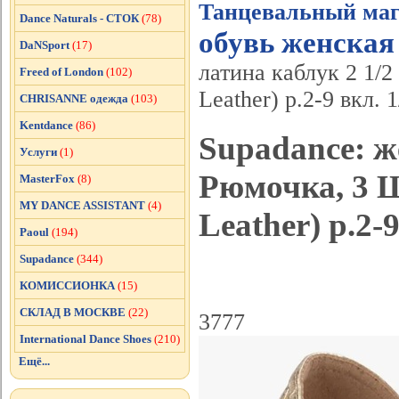
Танцевальный маг
Dance Naturals - СТОК
(78)
обувь женская
DaNSport
(17)
латина каблук 2 1/
Freed of London
(102)
Leather) р.2-9 вкл. 1
CHRISANNE одежда
(103)
Kentdance
(86)
Supadance: ж
Услуги
(1)
Рюмочка, 3 Ш
MasterFox
(8)
MY DANCE ASSISTANT
(4)
Leather) р.2-9
Paoul
(194)
Supadance
(344)
КОМИССИОНКА
(15)
СКЛАД В МОСКВЕ
(22)
3777
International Dance Shoes
(210)
Ещё...