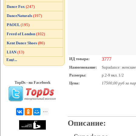
Dance Fox
(247)
DanceNaturals
(197)
PAOUL
(195)
Freed of London
(102)
Kent Dance Shoes
(86)
LIAN
(13)
ИД товара:
3777
Ещё...
Наименование:
Supadance: женские 
Размеры:
р.2-9 вкл. 1/2
TopDs - на Facebook
Цена:
17500,00 руб за па
Описание: