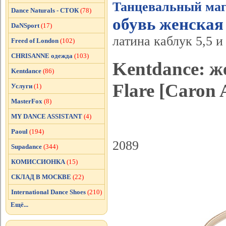
Танцевальный маг
Dance Naturals - СТОК
(78)
обувь женская
DaNSport
(17)
латина каблук 5,5 и 
Freed of London
(102)
CHRISANNE одежда
(103)
Kentdance: ж
Kentdance
(86)
Flare [Caron 
Услуги
(1)
MasterFox
(8)
MY DANCE ASSISTANT
(4)
Paoul
(194)
2089
Supadance
(344)
КОМИССИОНКА
(15)
СКЛАД В МОСКВЕ
(22)
International Dance Shoes
(210)
Ещё...