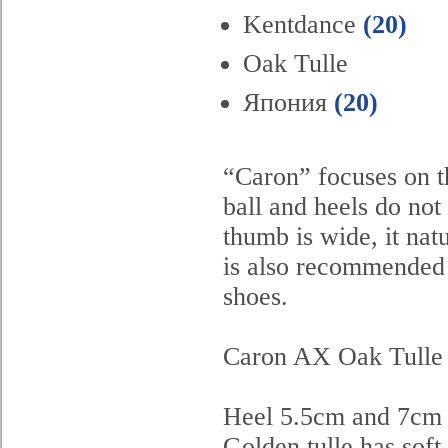
Kentdance
(20)
Oak Tulle
Япония
(20)
“Caron” focuses on th
ball and heels do not
thumb is wide, it natu
is also recommended f
shoes.
Caron AX Oak Tulle
Heel 5.5cm and 7cm
Golden tulle has soft