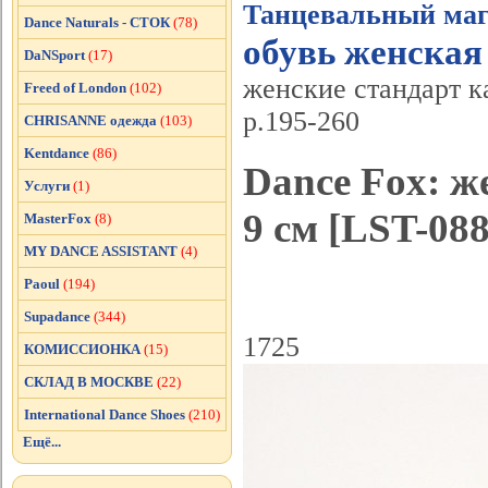
Танцевальный маг
Dance Naturals - СТОК
(78)
обувь женская
DaNSport
(17)
женские стандарт ка
Freed of London
(102)
р.195-260
CHRISANNE одежда
(103)
Kentdance
(86)
Dance Fox: ж
Услуги
(1)
9 см [LST-088
MasterFox
(8)
MY DANCE ASSISTANT
(4)
Paoul
(194)
Supadance
(344)
1725
КОМИССИОНКА
(15)
СКЛАД В МОСКВЕ
(22)
International Dance Shoes
(210)
Ещё...