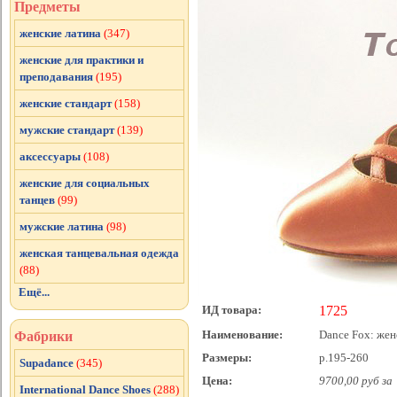
Предметы
женские латина
(347)
женские для практики и
преподавания
(195)
женские стандарт
(158)
мужские стандарт
(139)
аксессуары
(108)
женские для социальных
танцев
(99)
мужские латина
(98)
женская танцевальная одежда
(88)
Ещё...
ИД товара:
1725
Наименование:
Dance Fox: жен
Фабрики
Размеры:
р.195-260
Supadance
(345)
Цена:
9700,00 руб за
International Dance Shoes
(288)