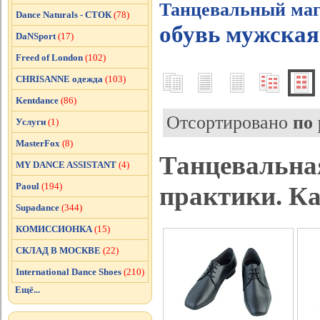
Танцевальный маг
Dance Naturals - СТОК
(78)
обувь мужская
DaNSport
(17)
Freed of London
(102)
CHRISANNE одежда
(103)
Kentdance
(86)
Отсортировано
по
Услуги
(1)
MasterFox
(8)
Танцевальная
MY DANCE ASSISTANT
(4)
Paoul
(194)
практики. К
Supadance
(344)
КОМИССИОНКА
(15)
СКЛАД В МОСКВЕ
(22)
International Dance Shoes
(210)
Ещё...