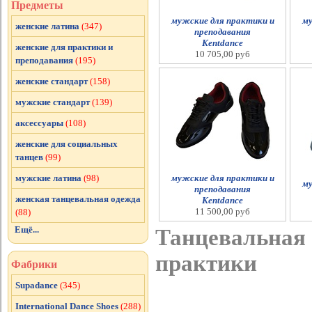
Предметы
мужские для практики и
му
женские латина
(347)
преподавания
Kentdance
женские для практики и
10 705,00 руб
преподавания
(195)
женские стандарт
(158)
мужские стандарт
(139)
аксессуары
(108)
женские для социальных
танцев
(99)
мужские для практики и
мужские латина
(98)
му
преподавания
женская танцевальная одежда
Kentdance
11 500,00 руб
(88)
Ещё...
Танцевальная 
практики
Фабрики
Supadance
(345)
International Dance Shoes
(288)