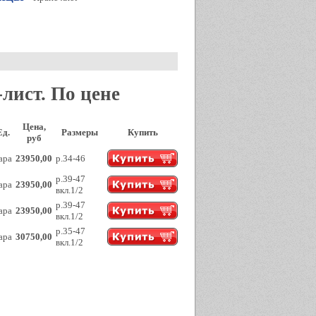
лист. По цене
Цена,
Ед.
Размеры
Купить
руб
ара
23950,00
р.34-46
р.39-47
ара
23950,00
вкл.1/2
р.39-47
ара
23950,00
вкл.1/2
р.35-47
ара
30750,00
вкл.1/2