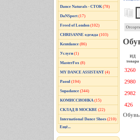
Dance Naturals - СТОК
(78)
DaNSport
(17)
Freed of London
(102)
Отсорт
CHRISANNE одежда
(103)
Обув
Kentdance
(86)
Услуги
(1)
ИД
товара
MasterFox
(8)
3260
MY DANCE ASSISTANT
(4)
2980
Paoul
(194)
Supadance
(344)
2982
КОМИССИОНКА
(15)
426
СКЛАД В МОСКВЕ
(22)
Обувь
International Dance Shoes
(210)
Ещё...