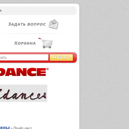
и
лицы
» Прайс-лист