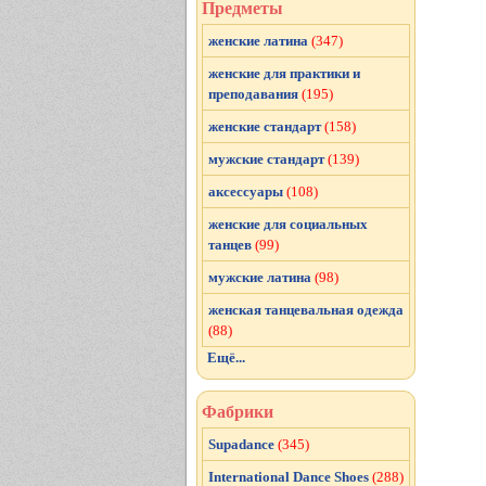
Предметы
женские латина
(347)
женские для практики и
преподавания
(195)
женские стандарт
(158)
мужские стандарт
(139)
аксессуары
(108)
женские для социальных
танцев
(99)
мужские латина
(98)
женская танцевальная одежда
(88)
Ещё...
Фабрики
Supadance
(345)
International Dance Shoes
(288)