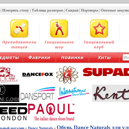
|
Измерить стопу
|
Таблица размеров
|
Скидки
|
Партнеры
|
Оптовые закупк
Обувь Dance Naturals для у
льный магазин
»
Dance Naturals
»